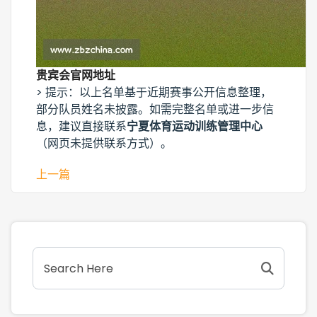
贵宾会官网地址
> 提示：以上名单基于近期赛事公开信息整理，
部分队员姓名未披露。如需完整名单或进一步信
息，建议直接联系
宁夏体育运动训练管理中心
（网页未提供联系方式）。
上一篇