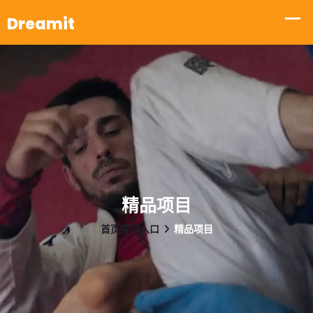
精品项目
首页官网入口
精品项目